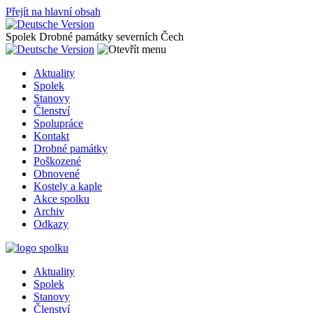
Přejít na hlavní obsah
Spolek Drobné památky severních Čech
Aktuality
Spolek
Stanovy
Členství
Spolupráce
Kontakt
Drobné památky
Poškozené
Obnovené
Kostely a kaple
Akce spolku
Archiv
Odkazy
Aktuality
Spolek
Stanovy
Členství