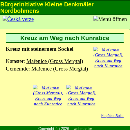
Bürgerinitiative Kleine Denkmäler
Nordböhmens
Kreuz am Weg nach Kunratice
Kreuz mit steinernem Sockel
Kataster:
Mařenice (Gross Mergtal)
Gemeinde:
Mařenice (Gross Mergtal)
Kopf der Seite
Copyright (c) 2026
webmaster