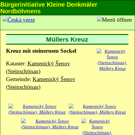
Bürgerinitiative Kleine Denkmäler
Nordböhmens
Müllers Kreuz
Kreuz mit steinernem Sockel
Kataster:
Kamenický Šenov
(Steinschönau)
Gemeinde:
Kamenický Šenov
(Steinschönau)