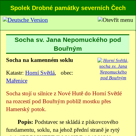
Spolek Drobné památky severních Čech
Socha sv. Jana Nepomuckého pod
Bouřným
Socha na kamenném soklu
Katastr:
Horní Světlá
, obec:
Mařenice
Socha stojí u silnice z Nové Hutě do Horní Světlé
na rozcestí pod Bouřným poblíž mostku přes
Hamerský potok.
Popis:
Podstavec se skládá z pískovcového
fundamentu, soklu, na jehož přední straně je rytý