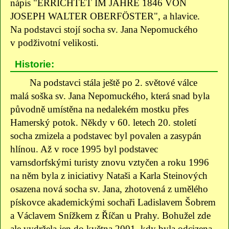
nápis "ERRICHTET IM JAHRE 1846 VON
JOSEPH WALTER OBERFÖSTER", a hlavice.
Na podstavci stojí socha sv. Jana Nepomuckého
v podživotní velikosti.
Historie:
Na podstavci stála ještě po 2. světové válce
malá soška sv. Jana Nepomuckého, která snad byla
původně umístěna na nedalekém mostku přes
Hamerský potok. Někdy v 60. letech 20. století
socha zmizela a podstavec byl povalen a zasypán
hlínou. Až v roce 1995 byl podstavec
varnsdorfskými turisty znovu vztyčen a roku 1996
na něm byla z iniciativy Nataši a Karla Steinových
osazena nová socha sv. Jana, zhotovená z umělého
pískovce akademickými sochaři Ladislavem Šobrem
a Václavem Snížkem z Říčan u Prahy. Bohužel zde
ale vydržela jen do května 2001, kdy byla odcizena,